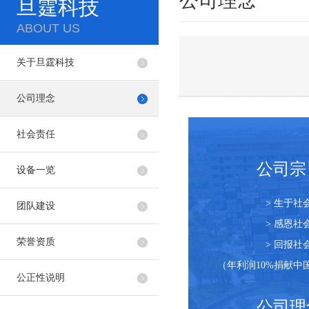
公司理念
旦霆科技
ABOUT US
关于旦霆科技
公司理念
社会责任
公司宗
设备一览
> 生于社
团队建设
> 感恩社
荣誉资质
> 回报社
（年利润10%捐献中
公正性说明
公司理