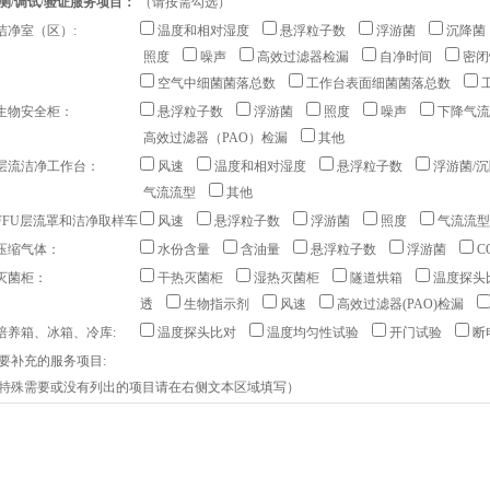
测/调试/验证服务项目：
（请按需勾选）
.洁净室（区）:
温度和相对湿度
悬浮粒子数
浮游菌
沉降菌
照度
噪声
高效过滤器检漏
自净时间
密闭
空气中细菌菌落总数
工作台表面细菌菌落总数
.生物安全柜：
悬浮粒子数
浮游菌
照度
噪声
下降气流
高效过滤器（PAO）检漏
其他
.层流洁净工作台：
风速
温度和相对湿度
悬浮粒子数
浮游菌/
气流流型
其他
.FFU层流罩和洁净取样车
风速
悬浮粒子数
浮游菌
照度
气流流型
.压缩气体：
水份含量
含油量
悬浮粒子数
浮游菌
C
.灭菌柜：
干热灭菌柜
湿热灭菌柜
隧道烘箱
温度探头
透
生物指示剂
风速
高效过滤器(PAO)检漏
.培养箱、冰箱、冷库:
温度探头比对
温度均匀性试验
开门试验
断
要补充的服务项目:
特殊需要或没有列出的项目请在右侧文本区域填写）