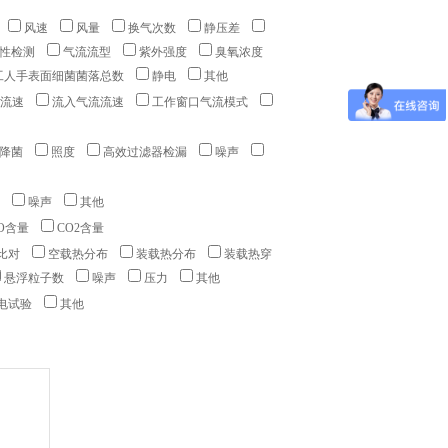
风速
风量
换气次数
静压差
性检测
气流流型
紫外强度
臭氧浓度
工人手表面细菌菌落总数
静电
其他
流速
流入气流流速
工作窗口气流模式
沉降菌
照度
高效过滤器检漏
噪声
噪声
其他
O含量
CO2含量
比对
空载热分布
装载热分布
装载热穿
悬浮粒子数
噪声
压力
其他
电试验
其他