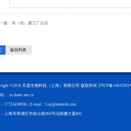
一篇：新（改）建工厂认证
返回列表
pyright ©2016 旦霆生物科技（上海）有限公司 版权所有
沪ICP备14033201
机站：
m.dante.net.cn
17721438036 | E-mail：Loy@dantesh.com
：上海市青浦区华徐公路966号法姬娜大厦802