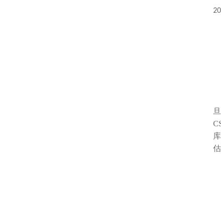
20
旦
C
库