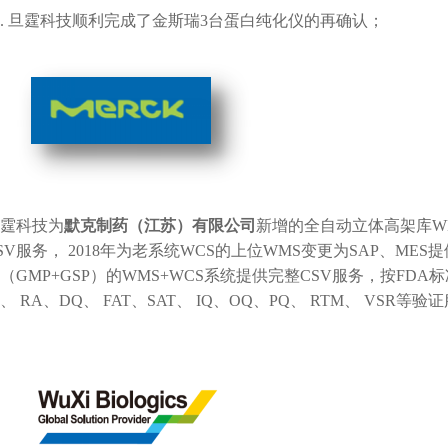
旦霆科技顺利完成了金斯瑞
3
台蛋白纯化仪的再确认；
.
霆科技为
默克制药（江苏）有限公司
新增的全自动立体高架库
W
SV
服务，
2018
年为老系统
WCS
的上位
WMS
变更为
SAP
、
MES
提
（
GMP+GSP
）的
WMS+WCS
系统提供完整
CSV
服务，按
FDA
标
估、
RA
、
DQ
、
FAT
、
SAT
、
IQ
、
OQ
、
PQ
、
RTM
、
VSR
等验证