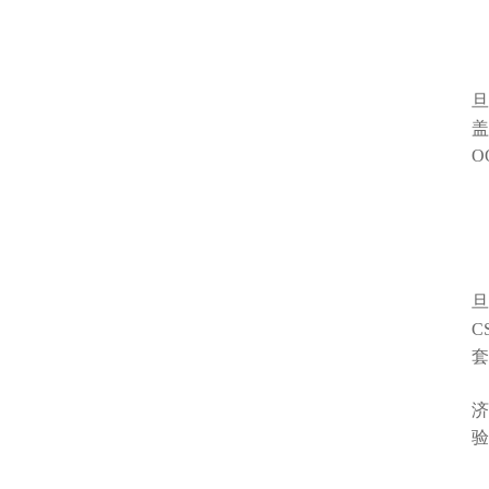
旦
盖
O
旦
C
套
济
验