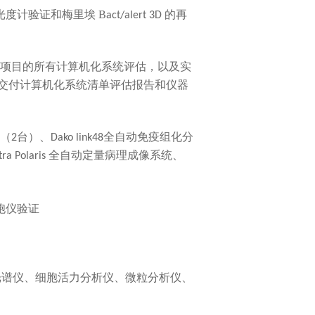
光度计验证和梅里埃
B
的再
act/alert 3D
项目的所有计算机化系统评估，以及
实
交付计算机化系统清单评估报告和
仪器
、
（
2
台）
Dako link48
全自动免疫组化分
全自动定量病理成像系统、
tra Polaris
胞
验证
仪
光谱仪、细胞活力分析仪、微粒分析仪、