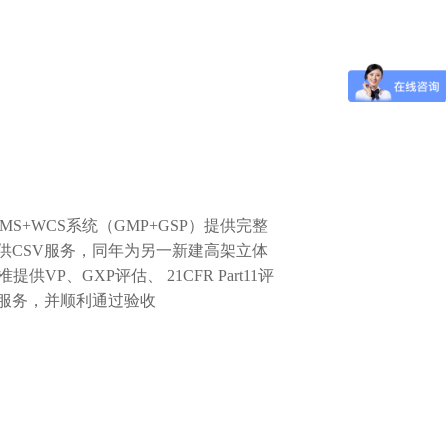
MS+WCS
系统（
GMP+GSP
）提供完整
供
CSV
服务，同年为另一新建高架立体
准提供
VP
、
GXP
评估、
21CFR Part11
评
服务，并顺利通过验收