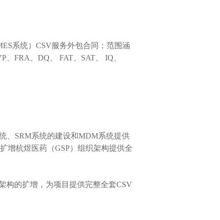
MES
系统）
CSV
服务外包合同；范围涵
VP
、
FRA
、
DQ
、
FAT
、
SAT
、
IQ
、
统、
SRM
系统的建设和
MDM
系统提供
扩增杭煜医药（
GSP
）组织架构提供全
架构的扩增，为项目提供完整全套
CSV