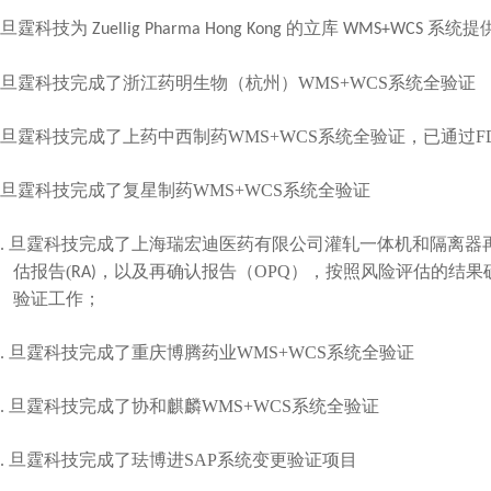
旦霆科技
为
提
Zuellig Pharma Hong Kong
的立库
WMS+WCS
系统
旦霆科技完成了浙江药明生物（杭州）
WMS+WCS
系统全验证
旦霆科技完成了上药中西制药
WMS+WCS
系统全验证，已通过
F
旦霆科技完成了复星制药
WMS+WCS
系统全验证
旦霆科技完成了上海瑞宏迪医药有限公司灌轧一体机和隔离器
.
估报告
(
，以及再确认报告（
OPQ
），按照风险评估的结果
RA)
验证工作；
旦霆科技完成了重庆博腾药业
WMS+WCS
系统全验证
.
旦霆科技完成了协和麒麟
WMS+WCS
系统全验证
.
旦霆科技完成了珐博进
SAP
系统变更验证项目
.