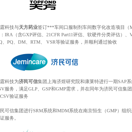
霆科技与
天方药业
签订
***
车间口服制剂车间数字化改造项目（
：
IRA
（含
GXP
评估、
21CFR Part11
评估、软硬件分类评估）、
Q
、
PQ
、
DM
、
RTM
、
VSR
等验证服务，并顺利通过验收
霆科技
为
济民可信
集团上海济煜研究院和康莱特进行一期
SAP
系
SV
服务，满足
GLP
、
GSP
和
GMP
需求，并在同年为济民可信集团
CSV
验证服务
民可信集团进行
SRM
系统和
MDM
系统在南京恒生（
GMP
）组织
证服务
。