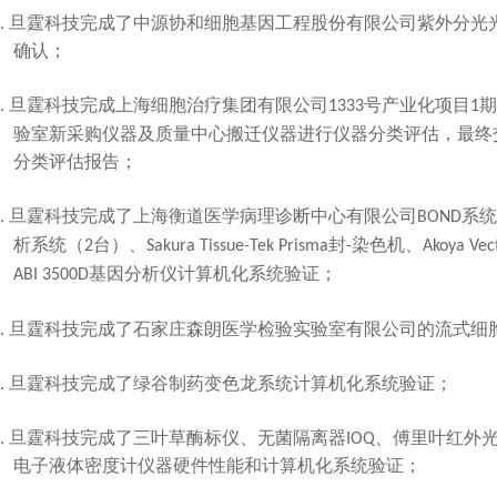
旦霆科技完成了中源协和细胞基因工程股份有限公司紫外分光
.
确认；
旦霆科技完成上海细胞治疗集团有限公司
.
1333
号产业化项目
1
期
，最终
验室新采购仪器及质量中心搬迁仪器进行仪器分类评估
报告；
分类评估
旦霆科技完成了上海衡道医学病理诊断中心有限公司
.
BOND
系统
、
封
、
析系统（
2
台）
Sakura Tissue-Tek Prisma
-
染色机
Akoya Vec
计算机化系统验证；
ABI 3500D
基因分析仪
旦霆科技完成了石家庄森朗医学检验实验室有限公司
流式细
.
的
旦霆科技完成了绿谷制药变色龙系统计算机化系统验证；
.
旦霆科技完成了三叶草酶标仪、无菌隔离器
、傅里叶红外
.
IOQ
电子液体密度计仪器硬件性能和计算机化系统验证；