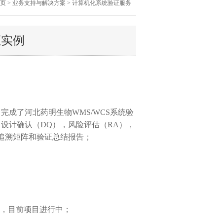
页 > 业务支持与解决方案 > 计算机化系统验证服务
证实例
，完成了河北药明生物
WMS/WCS
系统验
，设计确认（
DQ
），风险评估（
RA
），
追溯矩阵和验证总结报告；
；
，目前项目进行中；