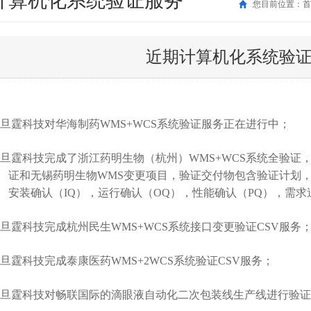
计算机化系统验证服务
您目前位置：首
近期计算机化系统验
旦霆科技对
华海制药
WMS+WCS
系统验证服务正在进行中；
旦霆科技完成了浙江药明生物（杭州）
WMS+WCS
系统全验证
证和无锡药明生物
WMS
变更项目，验证交付物包含验证计划
安装确认（
IQ
），运行确认（
OQ
），性能确认（
PQ
），需求
旦霆科技完成杭州民生
WMS+WCS
系统接口变更验证
CSV
服务
旦霆科技完成泰康医药
WMS+2WCS
系统验证
CSV
服务；
旦霆科技
对畅联国际的滴眼液自动化二次包装线生产线进行验证